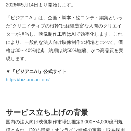
2026年5月14日より開始します。
『ビジアニAI』は、企画・脚本・絵コンテ・編集といっ
た"クリエイティブの根幹"は経験豊富な人間のクリエイ
ターが担当し、映像制作工程はAIで効率化します。これ
により、一般的な法人向け映像制作の相場と比べて、価
格は30～40%削減、納期は約50%短縮、かつ高品質を実
現します。
▼『ビジアニAI』公式サイト
https://biziani-ai.com/
サービス立ち上げの背景
国内の法人向け映像制作市場は推定3,000〜4,000億円規
模とされ、DXの浸透・オンライン研修の定着・IRや採用