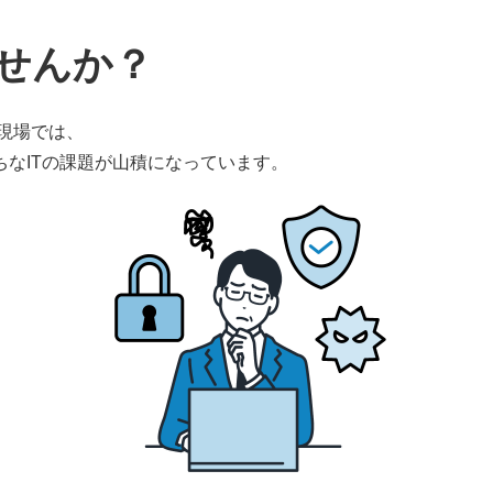
せんか？
の現場では、
なITの課題が山積になっています。