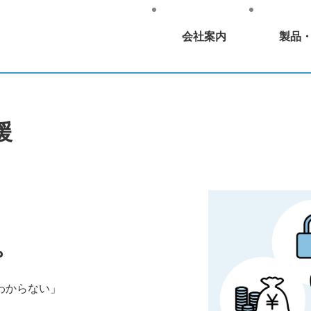
会社案内
製品
援
。
わからない」