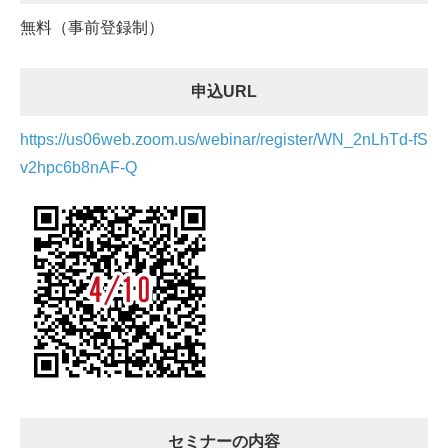
無料（事前登録制）
申込URL
https://us06web.zoom.us/webinar/register/WN_2nLhTd-fS
v2hpc6b8nAF-Q
セミナーの内容