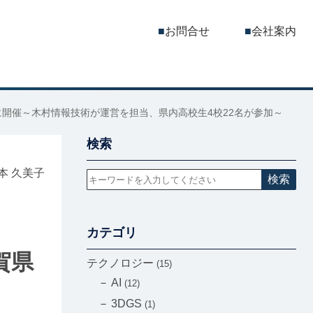
お問合せ
会社案内
9月14日に開催～木村情報技術が運営を担当、県内高校生4校22名が参加～
検索
本 久美子
検索
カテゴリ
賀県
テクノロジー
15
AI
12
3DGS
1