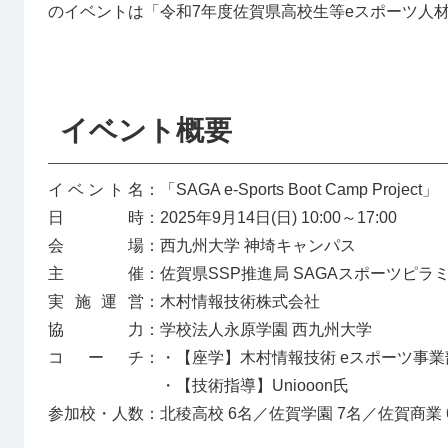
のイベントは「令和7年度佐賀県高校生等eスポーツ人
イベント概要
イベント名
「SAGA e-Sports Boot Camp Project」
日時
2025年9月14日(日) 10:00～17:00
会場
西九州大学 神埼キャンパス
主催
佐賀県SSP推進局 SAGAスポーツピラ
実施運営
木村情報技術株式会社
協力
学校法人永原学園 西九州大学
コーチ
・【座学】木村情報技術 eスポーツ事業
・【技術指導】Uniooon氏
参加校・人数
北稜高校 6名／佐賀学園 7名／佐賀商業 