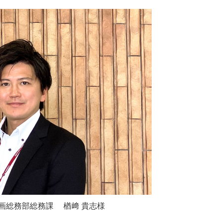
画総務部総務課 楢﨑 貴志様