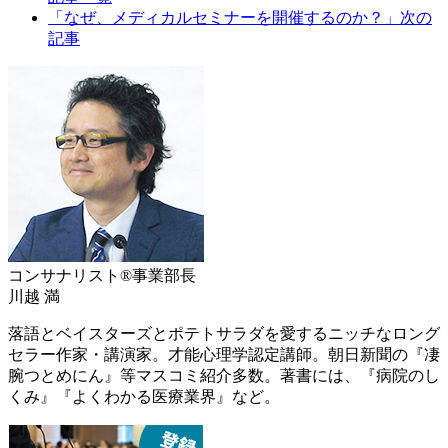
「なぜ、メディカルセミナーを開催するのか？」
次の
記事
コンサナリスト®事業部長
川越 満
落語とベイスターズとポテトサラダを愛するニッチなロング
セラー作家・講演家。才能心理学認定講師。朝日新聞の『凄
腕つとめにん』等マスコミ紹介多数。著書には、『病院のし
くみ』『よくわかる医療業界』など。