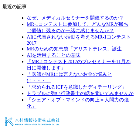
最近の記事
なぜ、メディカルセミナーを開催するのか？
MR-1コンテストに参加して、どんなMRが勝ち
（価値）残るのか一緒に感じませんか？
AIに代替されない活動を考えるMR-1コンテスト
2017
MRのための知恵袋「アリストテレス」誕生
AIを活用することの意味
「MR-1コンテスト2017のプレセミナーを11月25
日に開催します」
「医師がMRには言えないお金の悩みと
は・・・」
「求められるICFを意識したディテーリング」
トラブルに強い行政書士の話を聞いてみませんか
「シェア・オブ・マインドの向上＝人間力の強
化」