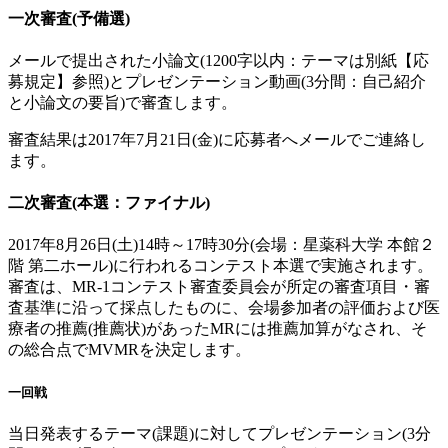
一次審査(予備選)
メールで提出された小論文(1200字以内：テーマは別紙【応
募規定】参照)とプレゼンテーション動画(3分間：自己紹介
と小論文の要旨)で審査します。
審査結果は2017年7月21日(金)に応募者へメールでご連絡し
ます。
二次審査(本選：ファイナル)
2017年8月26日(土)14時～17時30分(会場：星薬科大学 本館２
階 第二ホール)に行われるコンテスト本選で実施されます。
審査は、MR-1コンテスト審査委員会が所定の審査項目・審
査基準に沿って採点したものに、会場参加者の評価および医
療者の推薦(推薦状)があったMRには推薦加算がなされ、そ
の総合点でMVMRを決定します。
一回戦
当日発表するテーマ(課題)に対してプレゼンテーション(3分