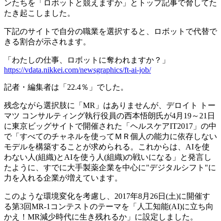
ンたちを「ロボットと競えますか」とトップ記事で脅してた
たき起こしました。
下記のサイトで自分の職業を選択すると、ロボットで代替で
きる割合が示されます。
「わたしの仕事、ロボットに奪われますか？」
https://vdata.nikkei.com/newsgraphics/ft-ai-job/
記者・編集者は「22.4％」でした。
残念ながら選択肢に「MR」はありませんが、デロイト トー
マツ コンサルティング執行役員の西本悟朗氏が4月19～21日
に東京ビッグサイトで開催された「ヘルスケアIT2017」の中
で「すべてのチャネルを使ってＭＲ個人の能力に依存しない
モデルを構築することが求められる。これからは、AIを使
わない人(組織)とAIを使う人(組織)の戦いになる」と発言し
たように、すでに大手製薬企業を中心に"デジタルシフト"に
力を入れる企業が増えています。
このような環境変化を考慮し、2017年8月26日(土)に開催す
る第3回MR-1コンテストのテーマを「人工知能(AI)に立ち向
かえ！MR減少時代に生き残れるか」に設定しました。