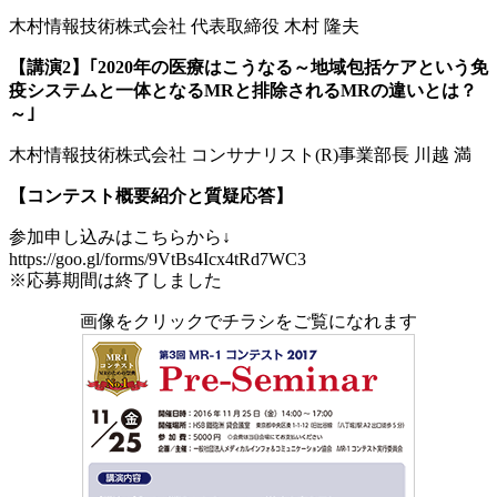
木村情報技術株式会社 代表取締役 木村 隆夫
【講演2】｢2020年の医療はこうなる～地域包括ケアという免
疫システムと一体となるMRと排除されるMRの違いとは？
～｣
木村情報技術株式会社 コンサナリスト(R)事業部長 川越 満
【コンテスト概要紹介と質疑応答】
参加申し込みはこちらから↓
https://goo.gl/forms/9VtBs4Icx4tRd7WC3
※応募期間は終了しました
画像をクリックでチラシをご覧になれます