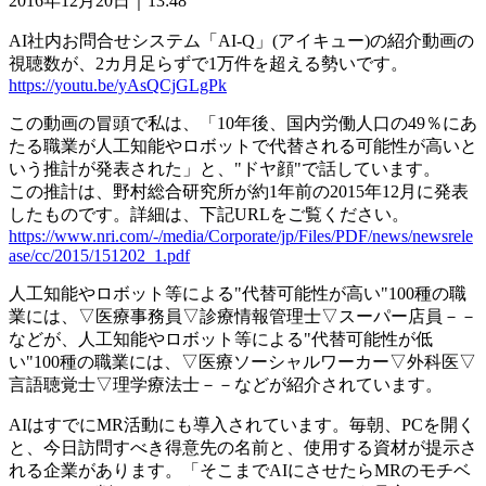
2016年12月20日｜13:48
AI社内お問合せシステム「AI-Q」(アイキュー)の紹介動画の
視聴数が、2カ月足らずで1万件を超える勢いです。
https://youtu.be/yAsQCjGLgPk
この動画の冒頭で私は、「10年後、国内労働人口の49％にあ
たる職業が人工知能やロボットで代替される可能性が高いと
いう推計が発表された」と、"ドヤ顔"で話しています。
この推計は、野村総合研究所が約1年前の2015年12月に発表
したものです。詳細は、下記URLをご覧ください。
https://www.nri.com/-/media/Corporate/jp/Files/PDF/news/newsrele
ase/cc/2015/151202_1.pdf
人工知能やロボット等による"代替可能性が高い"100種の職
業には、▽医療事務員▽診療情報管理士▽スーパー店員－－
などが、人工知能やロボット等による"代替可能性が低
い"100種の職業には、▽医療ソーシャルワーカー▽外科医▽
言語聴覚士▽理学療法士－－などが紹介されています。
AIはすでにMR活動にも導入されています。毎朝、PCを開く
と、今日訪問すべき得意先の名前と、使用する資材が提示さ
れる企業があります。「そこまでAIにさせたらMRのモチベ