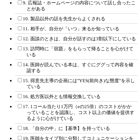
9. 広報誌・ホームページの内容について話し合ったこ
とがある
10. 製品以外の話を先生からよくされる
11. 相手が、自分が「いつ」来るか知っている
12. 面談のときは、自分が話すのは3割以下にしている
13. 訪問時に「宿題」をもらって帰ることを心がけて
いる
14. 医師が読んでいる本は、すぐにググって内容を確
認する
15. 得意先主導の企画には"YES(前向き)な態度"を示し
ている
16. 処方医以外とも情報交換している
17. 1コール当たり1万円（eの25倍）のコストがかか
っていることを認識し、コスト以上の価値を提供す
るように心がけている
18. 「自分の中」に【基準】を持っている
19. 医師をタイプ別に分類してコミュニケーションを